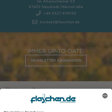
Im Altenschemel 53
67435 Neustadt/Weinstraße
+49 6327 974730
kontakt@flaschen.de
IMMER UP-TO-DATE!
NEWSLETTER ABONNIEREN
Themenwelten
Service