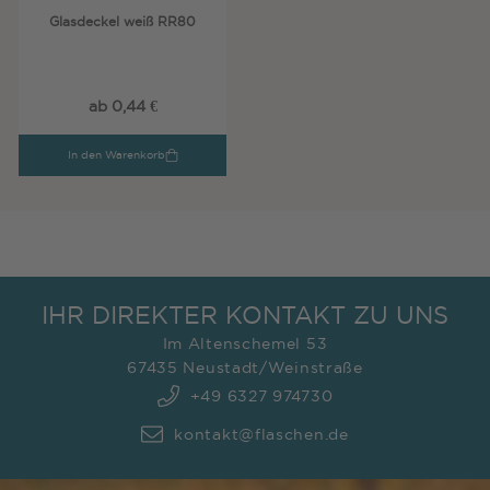
Glasdeckel weiß RR80
ab 0,44 €
In den Warenkorb
IHR DIREKTER KONTAKT ZU UNS
Im Altenschemel 53
67435 Neustadt/Weinstraße
+49 6327 974730
kontakt@flaschen.de