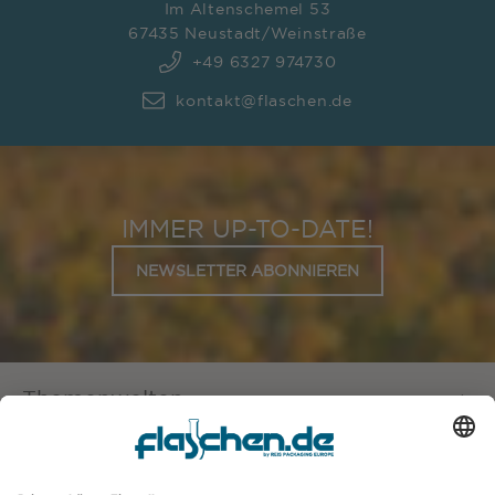
Im Altenschemel 53
67435 Neustadt/Weinstraße
+49 6327 974730
kontakt@flaschen.de
IMMER UP-TO-DATE!
NEWSLETTER ABONNIEREN
Themenwelten
Service