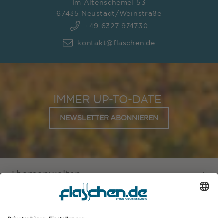
Im Altenschemel 53
67435 Neustadt/Weinstraße
+49 6327 974730
kontakt@flaschen.de
IMMER UP-TO-DATE!
NEWSLETTER ABONNIEREN
Themenwelten
Service